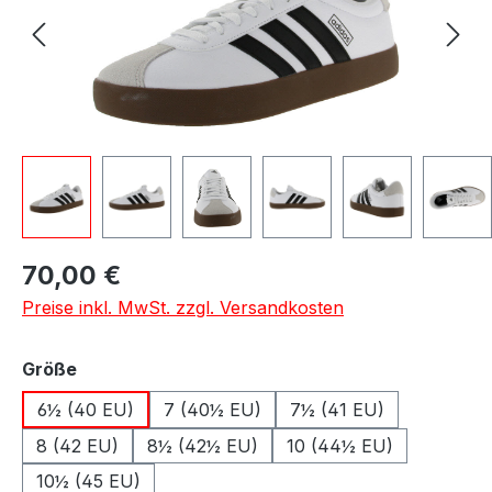
Regulärer Preis:
70,00 €
Preise inkl. MwSt. zzgl. Versandkosten
auswählen
Größe
6½ (40 EU)
7 (40½ EU)
7½ (41 EU)
8 (42 EU)
8½ (42½ EU)
10 (44½ EU)
10½ (45 EU)