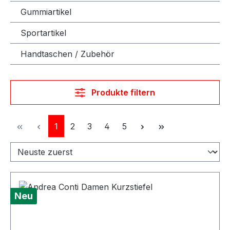
Gummiartikel
Sportartikel
Handtaschen / Zubehör
Produkte filtern
Seite
Seite
Seite
Seite
Seite
1
2
3
4
5
Neu