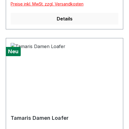
DetmoldDeutschlandinfo@wortmann.comAngab
Preise inkl. MwSt. zzgl. Versandkosten
en zur verantwortlichen Person (EU-
Produktsicherheitsverordnung, GPSR)Wortmann
Details
GmbH & Co.Klingenbergstr. 1-332758
DetmoldDeutschlandinfo@wortmann.com
Neu
Tamaris Damen Loafer