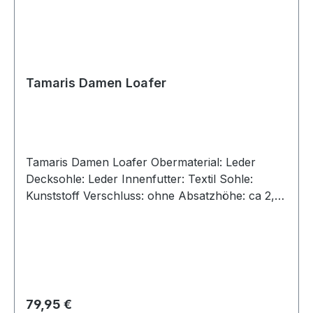
Tamaris Damen Loafer
Tamaris Damen Loafer Obermaterial: Leder
Decksohle: Leder Innenfutter: Textil Sohle:
Kunststoff Verschluss: ohne Absatzhöhe: ca 2,5
cm Absatz: flach Größenausfall: normal
Weitenausfall: normal Artikel : 1-24251-47-341
Farbe: beige (taupe) Besonderheit: Angaben
zum Hersteller (EU-
Produktsicherheitsverordnung, GPSR)Tamaris
Wortmann GmbH & Co.Klingenbergstr. 1-332758
Regulärer Preis:
79,95 €