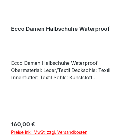
Ecco Damen Halbschuhe Waterproof
Ecco Damen Halbschuhe Waterproof
Obermaterial: Leder/Textil Decksohle: Textil
Innenfutter: Textil Sohle: Kunststoff
Verschluss: Schnürsenkel Absatzhöhe: ca 2,5
cm Absatz: flach Größenausfall: Normal
Weitenausfall: Normal Artikel: 854323/61809
Farbe: beige Besonderheit: Waterproof Angaben
zum Hersteller (EU-
Produktsicherheitsverordnung, GPSR)Ecco
Regulärer Preis:
160,00 €
ECCO (Deutschland) GmbHFriesenweg 2822763
Preise inkl. MwSt. zzgl. Versandkosten