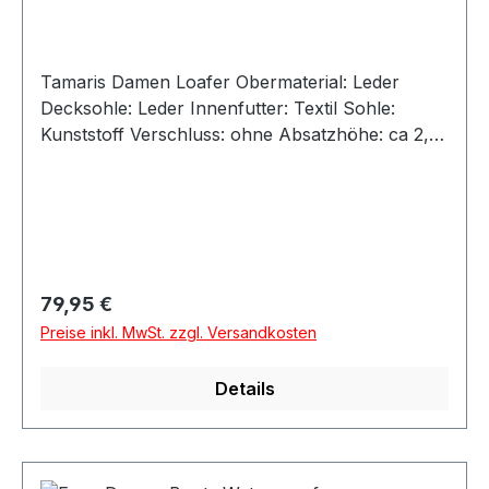
Tamaris Damen Loafer Obermaterial: Leder
Decksohle: Leder Innenfutter: Textil Sohle:
Kunststoff Verschluss: ohne Absatzhöhe: ca 2,5
cm Absatz: flach Größenausfall: normal
Weitenausfall: normal Artikel : 1-24251-47-304
Farbe: dunkelbraun (mocca) Besonderheit:
Angaben zum Hersteller (EU-
Produktsicherheitsverordnung, GPSR)Tamaris
Wortmann GmbH & Co.Klingenbergstr. 1-332758
Regulärer Preis:
79,95 €
DetmoldDeutschlandinfo@wortmann.comAngab
Preise inkl. MwSt. zzgl. Versandkosten
en zur verantwortlichen Person (EU-
Produktsicherheitsverordnung, GPSR)Wortmann
Details
GmbH & Co.Klingenbergstr. 1-332758
DetmoldDeutschlandinfo@wortmann.com