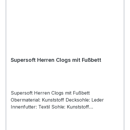
Supersoft Herren Clogs mit Fußbett
Supersoft Herren Clogs mit Fußbett
Obermaterial: Kunststoff Decksohle: Leder
Innenfutter: Textil Sohle: Kunststoff
Verschluss: Schnalle Absatzhöhe: ca 2,0 cm
Absatz: flach Größenausfall: normal
Weitenausfall: normal Artikel: 176084000350