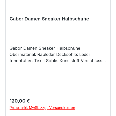
Gabor Damen Sneaker Halbschuhe
Gabor Damen Sneaker Halbschuhe
Obermaterial: Rauleder Decksohle: Leder
Innenfutter: Textil Sohle: Kunststoff Verschluss:
Schnürung Absatzhöhe: 2,5 cm Absatz: flach
Größenausfall: normal Weitenausfall: normal
Artikel: 6032.01.004 Farbe: bordeaux
Besonderheit: lose Einlage Angaben zum
Hersteller (EU-Produktsicherheitsverordnung,
GPSR)GABOR Gabor Shoes GmbHJoachim-
Regulärer Preis:
120,00 €
Gabor-Platz 183024
Preise inkl. MwSt. zzgl. Versandkosten
RosenheimDeutschlandinfo@gabor.dewww.gabo