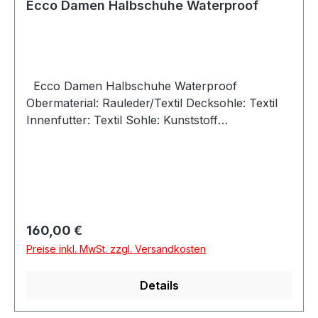
Ecco Damen Halbschuhe Waterproof
Ecco Damen Halbschuhe Waterproof
Obermaterial: Rauleder/Textil Decksohle: Textil
Innenfutter: Textil Sohle: Kunststoff
Verschluss: Schnürung Absatzhöhe: ca 2,5 cm
Absatz: flach Größenausfall: Normal
Weitenausfall: Normal Artikel: 854323/51183
Farbe: rot (CHILI RED/CHILI RED) Besonderheit:
Waterproof Angaben zum Hersteller (EU-
Produktsicherheitsverordnung, GPSR)Ecco
Regulärer Preis:
160,00 €
ECCO (Deutschland) GmbHFriesenweg 2822763
Preise inkl. MwSt. zzgl. Versandkosten
HamburgDeutschlandkundenbetreuung@eu.ecc
o.com
Details