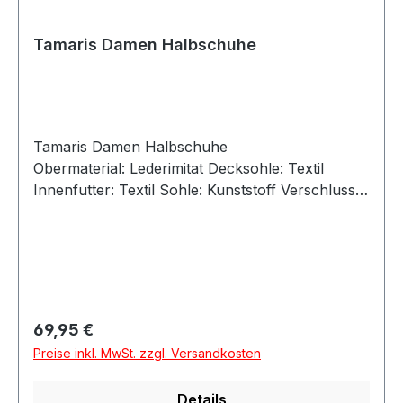
Tamaris Damen Halbschuhe
Tamaris Damen Halbschuhe
Obermaterial: Lederimitat Decksohle: Textil
Innenfutter: Textil Sohle: Kunststoff Verschluss:
Schnürung Absatzhöhe: ca 1,5 cm Absatz: flach
Größenausfall: normal Weitenausfall: normal
Artikel: 1-23619-45-537 Farbe: rot (bordeaux)
Besonderheit Angaben zum Hersteller (EU-
Produktsicherheitsverordnung, GPSR)Tamaris
Wortmann GmbH & Co.Klingenbergstr. 1-332758
Regulärer Preis:
69,95 €
DetmoldDeutschlandinfo@wortmann.comAngab
Preise inkl. MwSt. zzgl. Versandkosten
en zur verantwortlichen Person (EU-
Produktsicherheitsverordnung, GPSR)Wortmann
Details