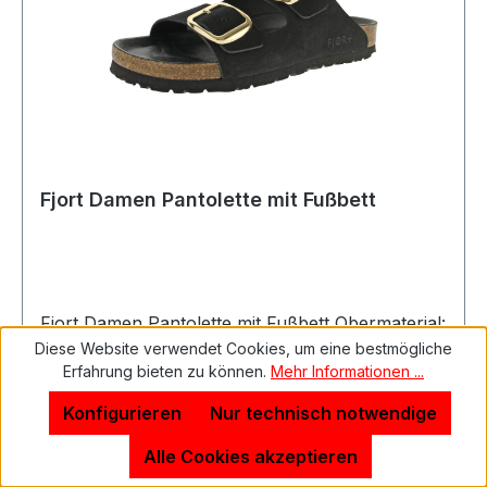
Fjort Damen Pantolette mit Fußbett
Fjort Damen Pantolette mit Fußbett Obermaterial:
Leder Decksohle: Leder Innenfutter: Leder
Diese Website verwendet Cookies, um eine bestmögliche
Erfahrung bieten zu können.
Mehr Informationen ...
Sohle: Kunststoff Verschluss: Schnalle
Absatzhöhe: ca 2,0 cm Absatz: flach
Konfigurieren
Nur technisch notwendige
Größenausfall: normal Weitenausfall: normal
Artikel: 274351000/007 Farbe: schwarz
Alle Cookies akzeptieren
Besonderheit: - Angaben zum Hersteller (EU-