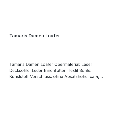
Tamaris Damen Loafer
Tamaris Damen Loafer Obermaterial: Leder
Decksohle: Leder Innenfutter: Textil Sohle:
Kunststoff Verschluss: ohne Absatzhöhe: ca 4,5
cm Absatz: Block Größenausfall: normal
Weitenausfall: normal Artikel : 1-24721-47-336
Farbe: dunkelbraun (TOBACCO) Besonderheit:
Angaben zum Hersteller (EU-
Produktsicherheitsverordnung, GPSR)Tamaris
Wortmann GmbH & Co.Klingenbergstr. 1-332758