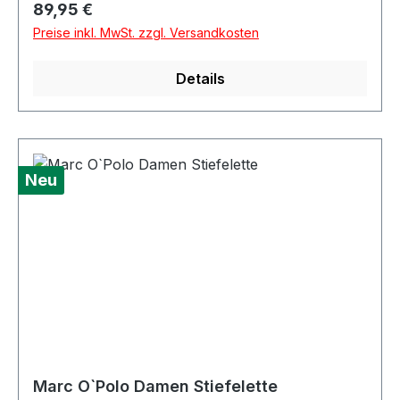
Regulärer Preis:
89,95 €
DetmoldDeutschlandinfo@wortmann.comAngab
Preise inkl. MwSt. zzgl. Versandkosten
en zur verantwortlichen Person (EU-
Produktsicherheitsverordnung, GPSR)Wortmann
Details
GmbH & Co.Klingenbergstr. 1-332758
DetmoldDeutschlandinfo@wortmann.com
Neu
Marc O`Polo Damen Stiefelette