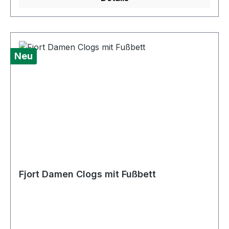
GmbH & Co.Klingenbergstr. 1-332758
DetmoldDeutschlandinfo@wortmann.com
Neu
Fjort Damen Clogs mit Fußbett