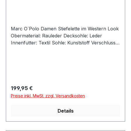
Marc O`Polo Damen Stiefelette im Western Look
Obermaterial: Rauleder Decksohle: Leder
Innenfutter: Textil Sohle: Kunststoff Verschluss:
Reißverschluss Absatzhöhe: ca 4,5 cm Absatz:
flach Größenausfall: normal Weitenausfall:
normal Artikel: 5000016200-1970 Farbe: braun
Besonderheit: Angaben zum Hersteller (EU-
Produktsicherheitsverordnung, GPSR)MARC
O'POLO MARC O'POLO Shoes
Regulärer Preis:
199,95 €
GmbHHofgartenstr. 183071
Preise inkl. MwSt. zzgl. Versandkosten
StephanskirchenDeutschlandinfo@marc-o-
polo.de
Details