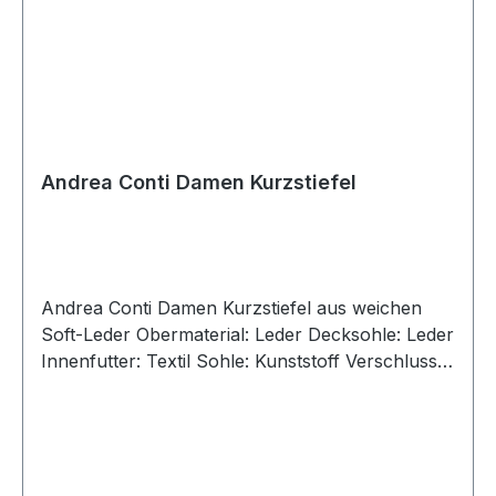
Andrea Conti Damen Kurzstiefel
Andrea Conti Damen Kurzstiefel aus weichen
Soft-Leder Obermaterial: Leder Decksohle: Leder
Innenfutter: Textil Sohle: Kunststoff Verschluss:
Reißverschluss Absatzhöhe: ca 2,5 cm Absatz:
flach Größenausfall: normal Weitenausfall:
normal Artikel: 0348049-1109 Farbe: schwarz
Besonderheit: Angaben zum Hersteller (EU-
Produktsicherheitsverordnung, GPSR)Andrea