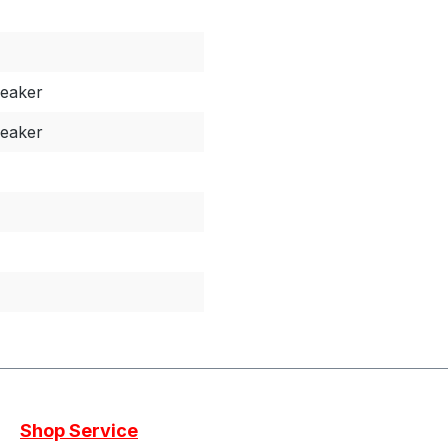
neaker
neaker
Shop Service