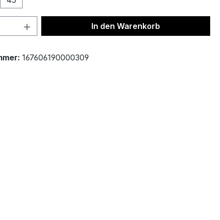
45
 Anzahl: Gib den gewünschten Wert ein 
In den Warenkorb
mmer:
167606190000309