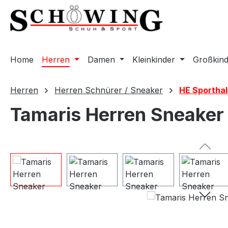
m Hauptinhalt springen
Zur Suche springen
Zur Hauptnavigation springen
Home
Herren
Damen
Kleinkinder
Großkind
Herren
Herren Schnürer / Sneaker
HE Sporthal
Tamaris Herren Sneaker
Bildergalerie überspringen