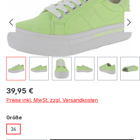
Regulärer Preis:
39,95 €
Preise inkl. MwSt. zzgl. Versandkosten
auswählen
Größe
36