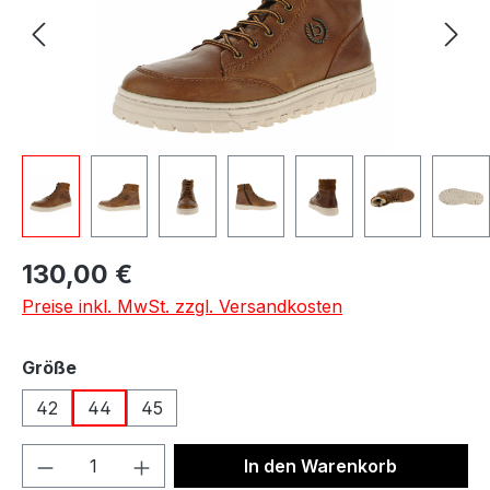
Regulärer Preis:
130,00 €
Preise inkl. MwSt. zzgl. Versandkosten
auswählen
Größe
42
44
45
Produkt Anzahl: Gib den gewünschten We
In den Warenkorb