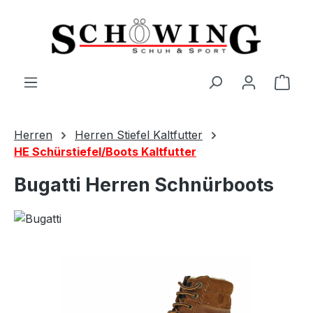
Zum Hauptinhalt springen
Ware
Herren
Herren Stiefel Kaltfutter
HE Schürstiefel/Boots Kaltfutter
Bugatti Herren Schnürboots
Bildergalerie überspringen